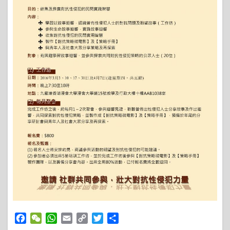
Facebook
WeChat
WhatsApp
Email
Copy
Twitter
Share
Link