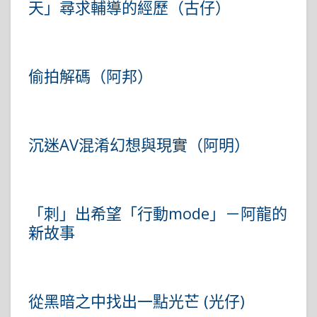
天」尋求輔導的經歷（古仔）
偷拍解碼（阿邦）
沉迷AV混淆幻想與現實（阿明）
「刺」出希望「行動mode」－阿龍的
新故事
從黑暗之中找出一點光芒 (光仔)