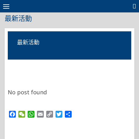
Skip
to
最新活動
content
最新活動
No post found
Facebook
WeChat
WhatsApp
Email
Copy
Twitter
Share
Link