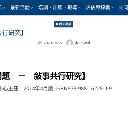
天
最新活動
培訓、出版、報導
評估與錦囊
共
朗天出版
共行研究】
Author
Jfanswai
Posted
2020-10-15
On
問題 － 敍事共行研究】
014年4月版 ISBN978-988-16228-3-9