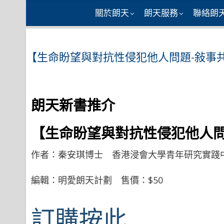
Skip
關於朗天
朗天服務
聯絡朗
to
content
【生命盼望與對抗性侵犯他人問題-敍事
朗天新書推介
【生命盼望與對抗性侵犯他人
作者：秦安琪博士 香港浸會大學青年研究實踐中心主任 2
編輯：明愛朗天計劃 售價：$50
訂購按此