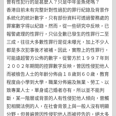
曾有性犯行的是甚麼人？只是中年金魚佬嗎？
香港目前未有完整針對性過犯的罪行紀錄及背景作
系統化的統計數字，只有部份資料可透過警務處的
罪案數字得以紀錄。然而，從一些研究中反映，已
報警處理的性罪行，只佔全數已發生的性罪行二至
三成，往往大多數性罪行是從未曝光，加上不少人
都是多次犯事後才被補。因此，實際上的性罪行，
可能遠超警方公佈的數字。從警方於１９９７年到
２００２年期間的控罪數字反映，曾因性侵犯他人
而被檢告人士的年齡分佈由１８歲到６０歲，教育
程度由小學到大學，職業分佈遍及無業、勞工、以
致專業人士，單身或己婚者亦有，所以並不能判
斷，某一階層或背景的人有性侵犯他人傾向，曾觸
犯相關法例的人，在社會背景上與一般人沒有明顯
分野。但普遍曾因性侵犯他人而被控告的，絕大多