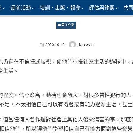
天
最新活動
培訓、出版、報導
評估與錦囊
共
同工分享
Author
Jfanswai
Posted
2020-10-19
On
能仍存在不信任或岐視，使他們重投社區生活的過程中，
整生活。
的程度。信心愈高，動機也會愈大。對很多曾性犯行的人
也不足，不太相信自己可以有機會或有能力過新生活，甚
。但當任何人曾作過對社會上其他人帶來傷害的事，那麼
人相信他們，所以讓他們學習相信自己有能力面對這些後