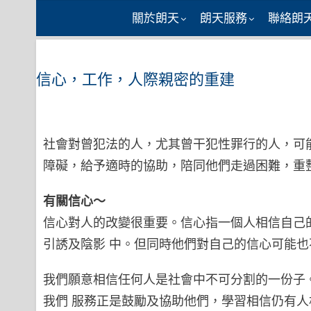
Skip
關於朗天
朗天服務
聯絡朗
to
content
信心，工作，人際親密的重建
社會對曾犯法的人，尤其曾干犯性罪行的人，可
障礙，給予適時的協助，陪同他們走過困難，重
有關信心～
信心對人的改變很重要。信心指一個人相信自己
引誘及陰影 中。但同時他們對自己的信心可能
我們願意相信任何人是社會中不可分割的一份子
我們 服務正是鼓勵及協助他們，學習相信仍有