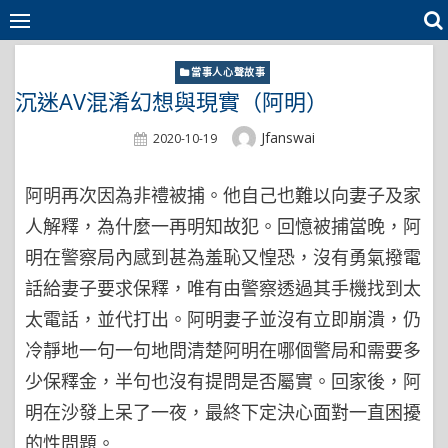
Skip
to
content
當事人心聲故事
沉迷AV混淆幻想與現實（阿明）
Author
Jfanswai
Posted
2020-10-19
On
阿明再次因為非禮被捕。他自己也難以向妻子及家
人解釋，為什麼一再明知故犯。回憶被捕當晚，阿
明在警察局內感到甚為羞恥又惶恐，沒有勇氣撥電
話給妻子要求保釋，唯有由警察透過其手機找到太
太電話，並代打出。阿明妻子並沒有立即崩潰，仍
冷靜地一句一句地問清楚阿明在哪個警局和需要多
少保釋金，半句也沒有提問是否屬實。回家後，阿
明在沙發上呆了一夜，最終下定決心面對一直困擾
的性問題。