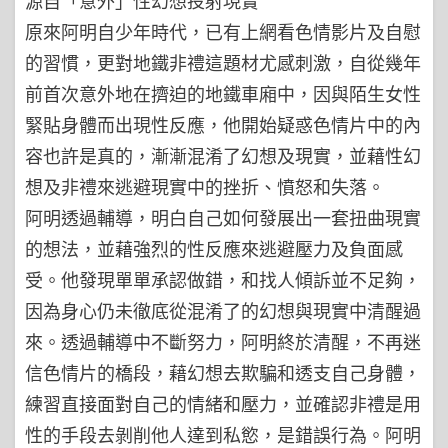
源自「意外」性幻想投射現實
原來阿明自少年時代，已有上網看色情影片及自慰
的習慣，更對地鐵非禮這題材尤感刺激，自從幾年
前首次意外地在擠迫的地鐵車廂中，因與陌生女性
緊貼身體而出現性反應，他開始疑惑色情片中的內
容也許是真的，漸漸混淆了幻想及現實，並藉性幻
想及非禮來逃避現實中的挫折、憤怒和失落。
阿明透過輔導，明白自己如何發展出一套扭曲現實
的想法，並藉強烈的性反應來逃避壓力及負面感
受。他發現單單承認做錯，和找人傾訴並不足夠，
因為身心仍未徹底從混淆了的幻想與現實中清醒過
來。透過輔導中不斷努力，阿明終於清醒，不再迷
信色情片的橋段，藉幻想去欺騙和透支自己身體，
練習直接面對自己的情緒和壓力，並確認非禮是用
性的手段去剝削他人達到私慾，是錯誤行為。阿明