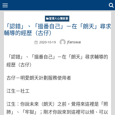
Skip
to
content
當事人心聲故事
「認錯」、「搵番自己」－在「朗天」尋求
輔導的經歷（古仔）
Author
Jfanswai
Posted
2020-10-19
On
「認錯」、「搵番自己」－在「朗天」尋求輔導的
經歷（古仔）
古仔－明愛朗天計劃服務使用者
江生－社工
江生：你說未來（朗天）之前，覺得來這裡是「照
肺」、「牢獄」；剛才你說來到這裡可以傾、可以