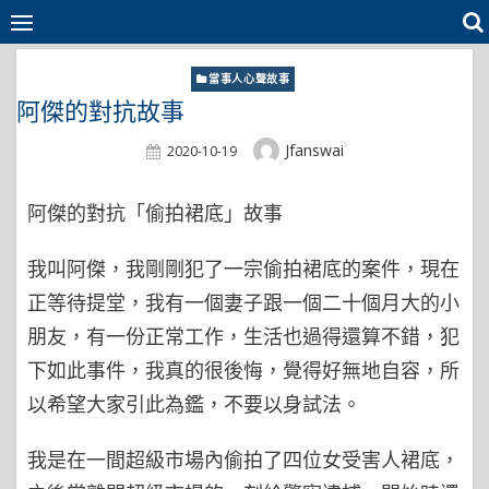
Skip
to
content
當事人心聲故事
阿傑的對抗故事
Author
Jfanswai
Posted
2020-10-19
On
阿傑的對抗「偷拍裙底」故事
我叫阿傑，我剛剛犯了一宗偷拍裙底的案件，現在
正等待提堂，我有一個妻子跟一個二十個月大的小
朋友，有一份正常工作，生活也過得還算不錯，犯
下如此事件，我真的很後悔，覺得好無地自容，所
以希望大家引此為鑑，不要以身試法。
我是在一間超級市場內偷拍了四位女受害人裙底，