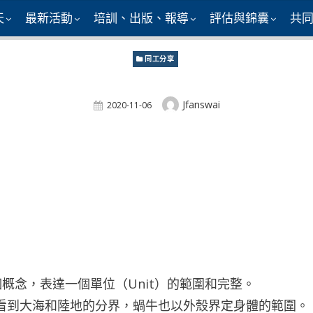
天
最新活動
培訓、出版、報導
評估與錦囊
共
同工分享
Author
Jfanswai
Posted
2020-11-06
On
個概念，表達一個單位（Unit）的範圍和完整。
看到大海和陸地的分界，蝸牛也以外殼界定身體的範圍。