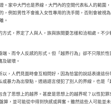
簽證。家中大門也是界線，大門內的空間代表私人的範圍
成的，例如男性不會進入女性專用的洗手間，否則會被視
離。
的方式，界定了人與人，族與族間要怎樣和洽相處。不少
極端、而令人反感的形式。但「越界行為」卻不只限於性
痛及破壞。
所以，人們見面時會互相問好，因為恰當的說話表達這份
私或暴力為出發點，透過語言侵犯了別人的界線，也是「
包含了思想上的越界。甚麼是思想上的越界呢？以性犯罪
象盤算，並可能從中得到快感或興奮。雖然這些人可能並