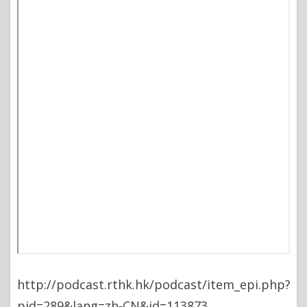
http://podcast.rthk.hk/podcast/item_epi.php?
pid=289&lang=zh-CN&id=113873