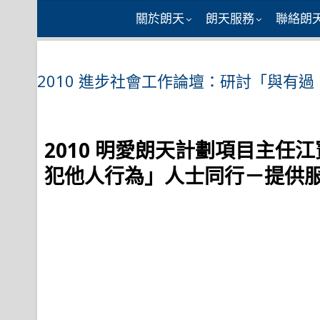
Skip
關於朗天
朗天服務
聯絡朗
to
content
2010 進步社會工作論壇：研討「與有
2010
明愛朗天計劃項目主任江
犯他人行為」人士同行－提供服務的