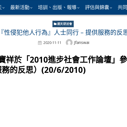
天
最新活動
培訓、出版、報導
評估與錦囊
共
朗天研討會
過『性侵犯他人行為』人士同行 – 提供服務的反
Author
Jfanswai
Posted
2020-11-11
On
寶祥於
「
2010
進步社會工作論壇」
反思）(20/6/2010)