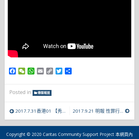
Facebook
WeChat
WhatsApp
Email
Copy
Twitter
Share
Link
Posted in
傳媒報道
文
2017.7.31香港01 【秀茂坪色魔】青春期易生性幻想？ 社工：社會避談 欠探討空間
2017.9.21 明報 性罪行查冊連年升 去年4.3萬宗 6年7人查出定罪紀錄 團體稱具阻嚇
章
導
Copyright © 2020 Caritas Community Support Project 本網頁內