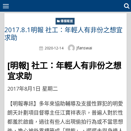
Skip
to
content
傳媒報道
2017.8.1明報 社工：年輕人有非份之想宜
求助
Author
Jfanswai
Posted
2020-12-14
On
[明報]
社工：年輕人有非份之想
宜求助
2017年8月1日 星期二
【明報專訊】多年來協助輔導及支援性罪犯的明愛
朗天計劃項目督導主任江寶祥表示，普遍人對於性
都羞於啟齒，過往有些人出現偷拍行為或不當思想
後，擔心被外界標籤成「變態」，遲遲未與身邊人