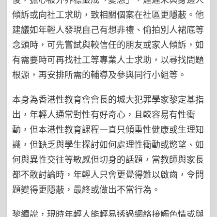
傾訴或向社工求助，致相關個案在社區更隱蔽。他
建議如年輕人發現自己有想非禮、偷拍別人裙底等
念頭時，可先嘗試與較信任的朋友或家人傾訴，如
有需要時可再找社工等專業人士求助，以尋找問題
根源，再安排所需的輔導及參與同行小組等。
本身為香港性教育會會長的城大犯罪學家黎定基指
出，年輕人通常對性有好奇心，且較容易有性衝
動，但本港性教育課程一直只傾重性健康或生理知
識，但缺乏與學生探討如何處理性衝動或慾望、如
何與異性交往等敏感但切身的話題，當教師與家長
都不敢討論時，年輕人只會更覺得難以啟齒，令問
題變得更隱蔽，最終或做出不當行為。
黎續說，現時年輕人能輕易透過網絡接觸色情或與