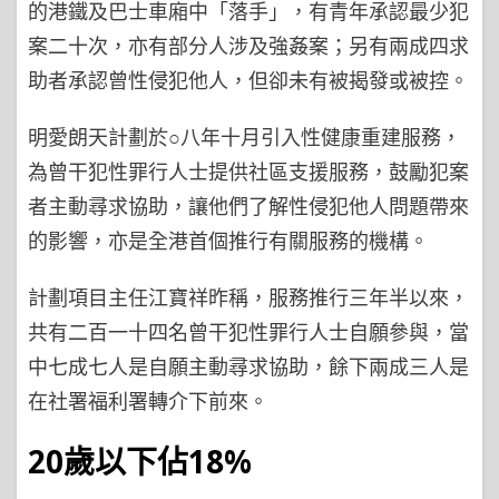
的港鐵及巴士車廂中「落手」，有青年承認最少犯
案二十次，亦有部分人涉及強姦案；另有兩成四求
助者承認曾性侵犯他人，但卻未有被揭發或被控。
明愛朗天計劃於○八年十月引入性健康重建服務，
為曾干犯性罪行人士提供社區支援服務，鼓勵犯案
者主動尋求協助，讓他們了解性侵犯他人問題帶來
的影響，亦是全港首個推行有關服務的機構。
計劃項目主任江寶祥昨稱，服務推行三年半以來，
共有二百一十四名曾干犯性罪行人士自願參與，當
中七成七人是自願主動尋求協助，餘下兩成三人是
在社署福利署轉介下前來。
20歲以下佔18%