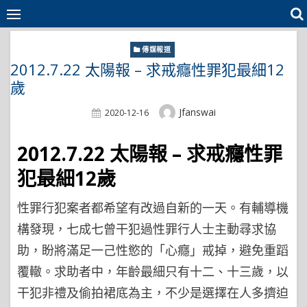
Skip
to
content
傳媒報道
2012.7.22 太陽報 – 求戒癮性罪犯最細12
歲
Author
Jfanswai
Posted
2020-12-16
On
2012.7.22 太陽報 – 求戒癮性罪
犯最細12歲
性罪行犯案者都希望有改過自新的一天。有輔導機
構發現，七成七曾干犯過性罪行人士主動尋求協
助，盼將滿足一己性慾的「心癮」戒掉，避免重蹈
覆轍。求助者中，年齡最細只有十二、十三歲，以
干犯非禮及偷拍裙底為主，不少是選擇在人多擠迫