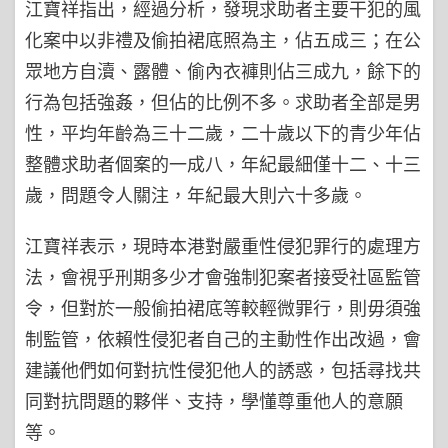
江寶祥指出，經過分析，發現求助者主要干犯的風
化案中以非禮及偷拍裙底照為主，佔五成三；在公
眾地方自瀆、露體、偷內衣褲則佔三成九，餘下的
行為包括強姦，但佔的比例不多。求助者全部是男
性，平均年齡為三十二歲，二十歲以下的青少年佔
整體求助者個案的一成八，年紀最細僅十二、十三
歲，問題令人關注，年紀最大則六十多歲。
江寶祥表示，現時本港對嚴重性侵犯罪行的處理方
法，會視乎刑期多少才會強制犯案者接受社區監管
令，但對於一般偷拍裙底等較輕微罪行，則毋須強
制監管，依賴性侵犯者自己的主動性作出改過，會
建議他們如何對抗性侵犯他人的誘惑，包括尋找共
同對抗問題的夥伴、支持，學懂尊重他人的意願
等。