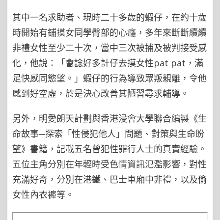
其中一名求助者、現時二十多歲的蝦仔，在約十歲
時開始有鋪摸女同學臀部的心癮，多年來斷斷續續
非禮女性至少二十次，當中三次被捕及被判接受感
化，他說：「會諗好多計仔去摸女性pat pat，滿
足快感同慾望。」蝦仔的行為導致眾叛親離，令他
感到好空虛，於是決心改善其陋習尋求輔導。
另外，明愛朗天計劃與香港浸會大學聯合編製《生
命故事─探索「性侵犯他人」問題、對策與生命盼
望》書籍，記載五名曾犯性罪行人士的真實經驗。
五位主角分別在年輕時受色情資訊氾濫影響，對性
充滿好奇，分別在港鐵、巴士車廂中非禮，以及偷
女性內衣褲等。