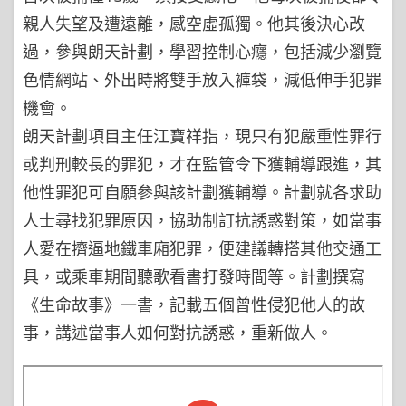
親人失望及遭遠離，感空虛孤獨。他其後決心改
過，參與朗天計劃，學習控制心癮，包括減少瀏覽
色情網站、外出時將雙手放入褲袋，減低伸手犯罪
機會。
朗天計劃項目主任江寶祥指，現只有犯嚴重性罪行
或判刑較長的罪犯，才在監管令下獲輔導跟進，其
他性罪犯可自願參與該計劃獲輔導。計劃就各求助
人士尋找犯罪原因，協助制訂抗誘惑對策，如當事
人愛在擠逼地鐵車廂犯罪，便建議轉搭其他交通工
具，或乘車期間聽歌看書打發時間等。計劃撰寫
《生命故事》一書，記載五個曾性侵犯他人的故
事，講述當事人如何對抗誘惑，重新做人。