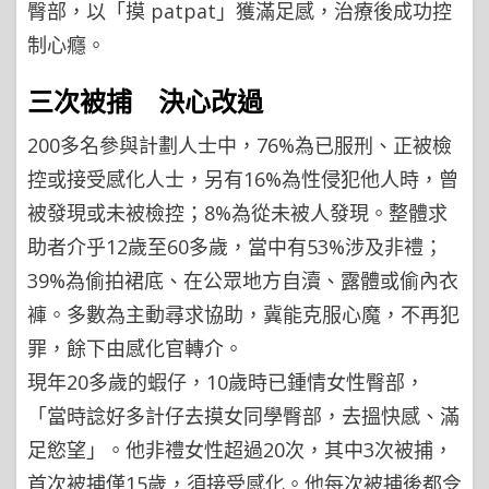
臀部，以「摸 patpat」獲滿足感，治療後成功控
制心癮。
三次被捕 決心改過
200多名參與計劃人士中，76%為已服刑、正被檢
控或接受感化人士，另有16%為性侵犯他人時，曾
被發現或未被檢控；8%為從未被人發現。整體求
助者介乎12歲至60多歲，當中有53%涉及非禮；
39%為偷拍裙底、在公眾地方自瀆、露體或偷內衣
褲。多數為主動尋求協助，冀能克服心魔，不再犯
罪，餘下由感化官轉介。
現年20多歲的蝦仔，10歲時已鍾情女性臀部，
「當時諗好多計仔去摸女同學臀部，去搵快感、滿
足慾望」。他非禮女性超過20次，其中3次被捕，
首次被捕僅15歲，須接受感化。他每次被捕後都令