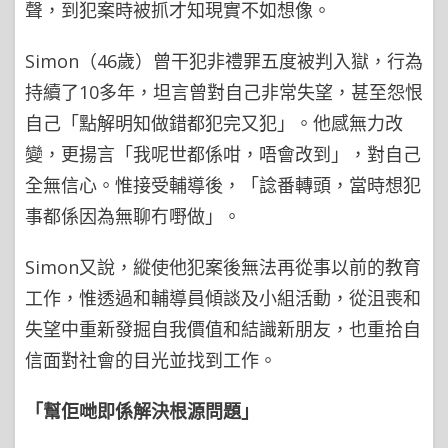
聲，到犯案時被抓才知現實不如想像。
Simon（46歲）曾干犯非禮罪五度被判入獄，行為
持續了10多年，坦言曾對自己非常失望，甚至怨恨
自己「點解明知做錯都犯完又犯」。他感無力改
變，更揚言「我呢世都係咁，唔會改到」，對自己
全無信心。惟接受輔導後，「諗番轉頭，當時想犯
事都係因為無聊冇嘢做」。
Simon又說，縱使他犯案後無法再從事以前的教育
工作，惟透過和輔導員傾談及小組活動，從沮喪和
失望中重新發掘自我價值和結識新朋友，也重拾自
信面對社會的目光並找到工作。
「幫佢哋即係解決根源問題」