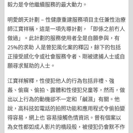
毅力是令他繼續服務的最大動力。
明愛朗天計劃 – 性健康重建服務項目主任兼性治療
師江寶祥稱，這是一項先導計劃，「即係之前冇人
做過」。此計劃的服務使用者全是自願參與，有
25%的求助 人是曾犯風化案的釋囚，餘下的包括
正接受感化令或社會服務令者、剛被逮捕人士或自
願尋求幫助的人士。
江寶祥解釋，性侵犯他人的行為包括非禮、強
姦、偷窺、偷拍、露體和性侵犯兒童等，然而，做
出以上行為的動機卻不一定和「鹹濕」有關。他
說，高科技如電話的拍照功能和應用程式令偷拍變
得容易，網上也 容易接觸色情資訊。曾有個案以
為女性都如成人影片的橋段般，被侵犯仍會默不作