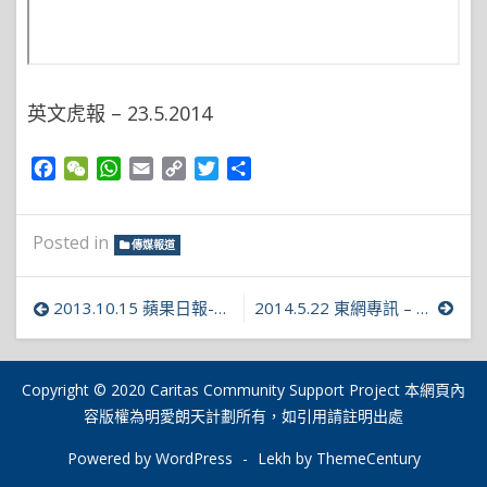
英文虎報 – 23.5.2014
Facebook
WeChat
WhatsApp
Email
Copy
Twitter
Share
Link
Posted in
傳媒報道
文
2013.10.15 蘋果日報-五度入獄 性罪犯認無聊犯案 明愛朗天計劃 輔導釋囚重生
2014.5.22 東網專訊 – 明愛辦「朗天計劃」，協助性罪犯出獄後重投社會
章
導
Copyright © 2020 Caritas Community Support Project 本網頁內
容版權為明愛朗天計劃所有，如引用請註明出處
覽
Powered by WordPress
-
Lekh by ThemeCentury