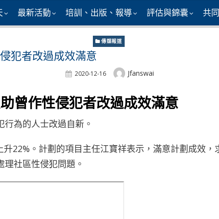
天
最新活動
培訓、出版、報導
評估與錦囊
共
傳媒報道
曾作性侵犯者改過成效滿意
Author
Jfanswai
Posted
2020-12-16
On
浸大明愛助曾作性侵犯者改過成效滿意
犯行為的人士改過自新。
按年上升22%。計劃的項目主任江寶祥表示，滿意計劃成效
處理社區性侵犯問題。