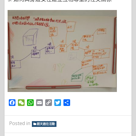
Facebook
WeChat
WhatsApp
Email
Copy
Twitter
Share
Link
Posted in
朗天過往活動