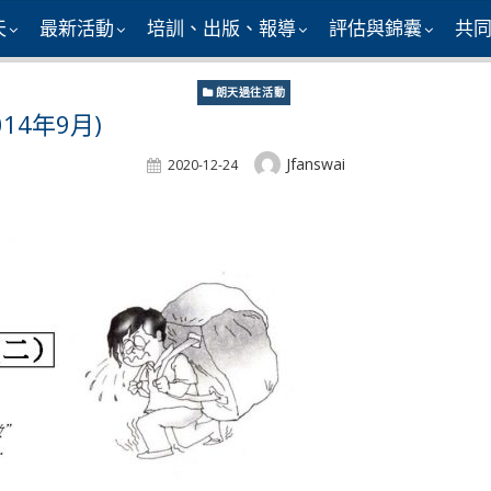
天
最新活動
培訓、出版、報導
評估與錦囊
共
朗天過往活動
14年9月)
Author
Jfanswai
Posted
2020-12-24
On