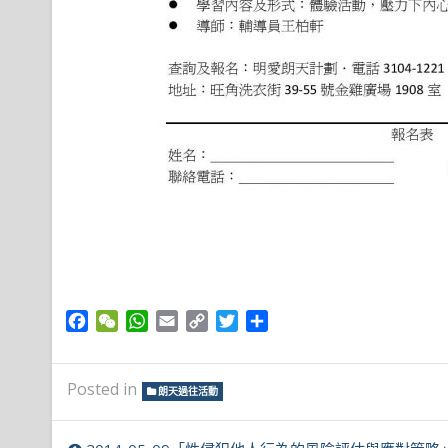
Facebook
WeChat
WhatsApp
Email
Copy
Twitter
Share
Link
Posted in
朗天過往活動