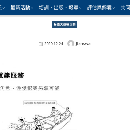
天
最新活動
培訓、出版、報導
評估與錦囊
共
朗天過往活動
Author
Jfanswai
Posted
2020-12-24
On