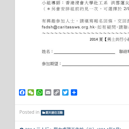
Facebook
WeChat
WhatsApp
Email
Copy
Twitter
Share
Link
Posted in
朗天過往活動