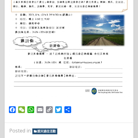
Facebook
WeChat
WhatsApp
Email
Copy
Twitter
Share
Link
Posted in
朗天過往活動