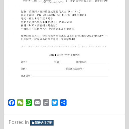
Facebook
WeChat
WhatsApp
Email
Copy
Twitter
Share
Link
Posted in
朗天過往活動