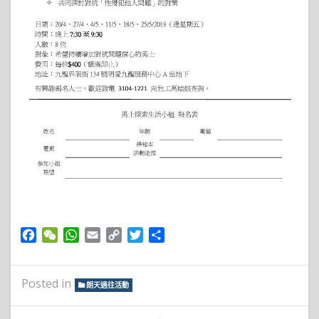
Facebook
WeChat
WhatsApp
Email
Copy
Twitter
Share
Link
Posted in
朗天過往活動