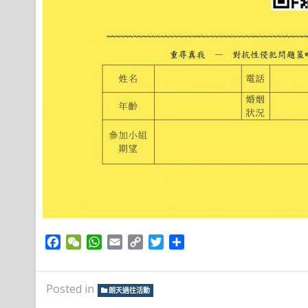
Facebook
WeChat
WhatsApp
Email
Copy
Twitter
Share
Link
Posted in
朗天過往活動