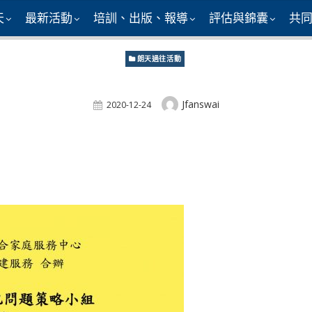
天
最新活動
培訓、出版、報導
評估與錦囊
共
朗天過往活動
Author
Jfanswai
Posted
2020-12-24
On