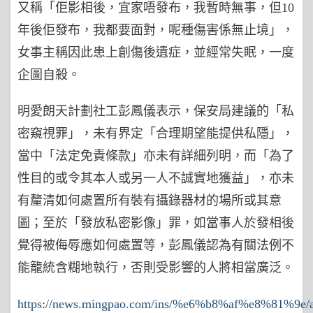
又稱「佢影相後，宜家唔發布，我暫時無事，但10
年後佢發布，我都要面對，呢種傷害係無止境」，
女事主稱因此患上創傷後遺症，並經常失眠，一度
企圖自殺。
明愛朗天計劃社工彭鳳儀表示，保安局建議的「私
密窺視罪」，未有界定「合理期望能提供私隱」，
當中「法定免責條款」亦未有詳細列明，而「為了
性目的或令其本人或另一人不誠實地獲益」，亦未
有釐清如何處置所有裝有攝錄器材的場所或其意
圖；至於「發放私密影像」罪，如當事人於發相後
覺得被侮辱應如何處置等，彭鳳儀認為有關法例不
能籠統含糊地執行，否則受影響的人將相當廣泛。
https://news.mingpao.com/ins/%e6%b8%af%e8%81%9e/ar