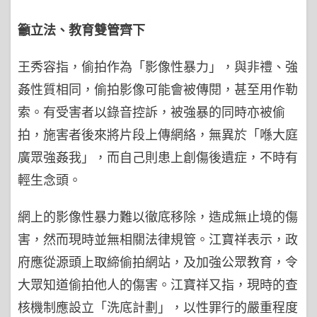
籲立法、教育雙管齊下
王秀容指，偷拍作為「影像性暴力」，與非禮、強
姦性質相同，偷拍影像可能會被傳閱，甚至用作勒
索。有受害者以錄音控訴，被強暴的同時亦被偷
拍，施害者後來將片段上傳網絡，無異於「喺大庭
廣眾強姦我」，而自己則患上創傷後遺症，不時有
輕生念頭。
網上的影像性暴力難以徹底移除，造成無止境的傷
害，然而現時並無相關法律規管。江寶祥表示，政
府應從源頭上取締偷拍網站，及加強公眾教育，令
大眾知道偷拍他人的傷害。江寶祥又指，現時的查
核機制應設立「洗底計劃」，以性罪行的嚴重程度