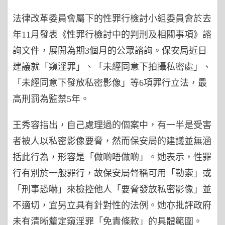
法律改革委員會屬下的性罪行檢討小組委員會於去
年11月發表《性罪行檢討中的判刑及相關事項》諮
詢文件，展開為期3個月的公眾諮詢。保安局近日
建議就「窺淫罪」、「未經同意下拍攝私密處」、
「未經同意下發放私密影像」等6項罪行立法，最
高刑罰為監禁5年。
王秀容指出，自己處理過的個案中，有一半是受害
者被人以私密影像要脅，然而保安局的建議並無涵
括此行為，形容是「做啲唔做啲」。她表示，性罪
行有別於一般罪行，故保安局聲稱可用「勒索」或
「刑事恐嚇」來檢控他人「要脅發放私密影像」並
不適切，宜另立具有針對性的法例。她亦批評政府
未有清晰釐定窺淫罪「免責條款」的具體範圍。