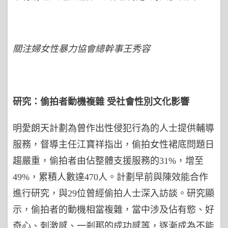
關注婦女性暴力協會總幹事王秀
容
研究：偷拍者動機複雜
受社會性別文化影響
明愛朗天計劃為曾作出性侵犯行為的人士提供輔導
服務，督導主任江寶祥指出，偷拍女性裙底問題日
趨嚴重，偷拍者由佔整體支援服務的31%，增至
49%，累積人數達470人。計劃早前與陳效能合作
進行研究，與29位曾經偷拍人士深入訪談。研究顯
示，偷拍者的動機相當複雜，當中涉及佔有慾、好
奇心、刺激感、一剎那的成功感等，逐漸成為不能