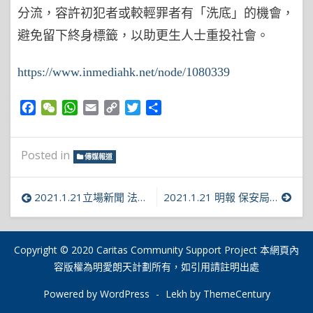
分流，容許初犯者或較輕罪者有「洗底」的機會，
避免留下終身標籤，以助更生人士重投社會。
https://www.inmediahk.net/node/1080339
Facebook
WeChat
WhatsApp
Email
Copy
Twitter
Share
Link
Posted in
傳媒報道
文
2021.1.21立場新聞 法改會倡擴大性罪行查核
2021.1.21 明報 保安局建議訂立窺淫罪 婦團稱未涵蓋「威脅發放私密影像」有漏洞
章
導
Copyright © 2020 Caritas Community Support Project 本網頁內
容版權為明愛朗天計劃所有，如引用請註明出處
覽
Powered by WordPress
-
Lekh by ThemeCentury