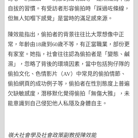
自拔的習慣。有受訪者形容偷拍時「踩過咗條線，
但無人知嗰下感覺」是當時的滿足感來源。
陳效能指出，偷拍者的背景往往比大眾想像中正
常，年齡由18歲到60歲不等，有正當職業，部份更
有家室。她指，社會往往認為偷拍者是「變態、鹹
濕」，忽略了背後的環境因素，當中包括狗仔隊的
偷拍文化、色情影片（AV）中常見的偷拍情節、
偷拍網頁的成功例子等，偷拍者在性別態度上普遍
欠缺敏感度，潛移默化覺得偷拍「無傷大雅」，未
能意識到自己侵犯他人私隱及身體自主。
嶺大社會學及社會政策副教授陳效能