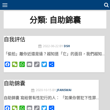
Skip
to
content
分類:
自助錦囊
自我評估
2022-06-22
BY
DSH
「偷拍」離你近還是遠？越知道「它」的面目，我們越知…
F
W
W
E
C
T
S
a
e
h
m
o
w
h
c
C
a
a
p
i
a
e
h
t
i
y
t
r
自助錦囊
b
a
s
l
L
t
e
2020-10-15
BY
JFANSWAI
o
t
A
i
e
o
p
n
r
自助錦囊 寫給曾有性犯行的人： 「如果你曾犯下性罪…
k
p
k
F
W
W
E
C
T
S