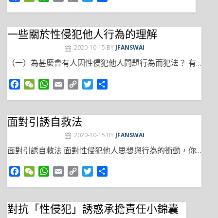
a
e
h
m
o
w
h
c
C
a
a
p
i
a
e
h
t
i
y
t
r
一些關於性侵犯他人行為的理解
b
a
s
l
L
t
e
2020-10-15
BY
JFANSWAI
o
t
A
i
e
o
p
n
r
（一）為甚麼會有人因性侵犯他人問題行為而犯法？ 有…
k
p
k
F
W
W
E
C
T
S
a
e
h
m
o
w
h
c
C
a
a
p
i
a
e
h
t
i
y
t
r
面對引誘自救法
b
a
s
l
L
t
e
2020-10-15
BY
JFANSWAI
o
t
A
i
e
o
p
n
r
面對引誘自救法 面對性侵犯他人思想與行為的衝動，你…
k
p
k
F
W
W
E
C
T
S
a
e
h
m
o
w
h
c
C
a
a
p
i
a
e
h
t
i
y
t
r
對抗「性侵犯」誘惑承擔責任小錦囊
b
a
s
l
L
t
e