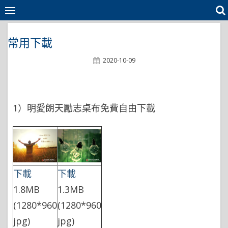
Skip
to
content
常用下載
Posted
2020-10-09
On
1）明愛朗天勵志桌布免費自由下載
下載
下載
1.8MB
1.3MB
(1280*960
(1280*960
jpg)
jpg)