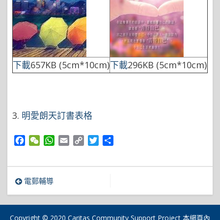
下載
657KB (5cm*10cm)
下載
296KB (5cm*10cm)
3.
明愛朗天訂書表格
Facebook
WeChat
WhatsApp
Email
Copy
Twitter
Share
Link
文
電郵輔導
章
導
Copyright © 2020 Caritas Community Support Project 本網頁內