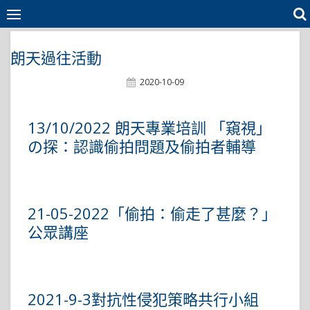
Skip
to
content
朗天過往活動
Posted
2020-10-09
On
13/10/2022 朗天專業培訓 「窺視」
の探：認識偷拍問題及偷拍者輔導
21-05-2022「偷拍：偷走了甚麼？」
公眾講座
2021-9-3對抗性侵犯策略共行小組