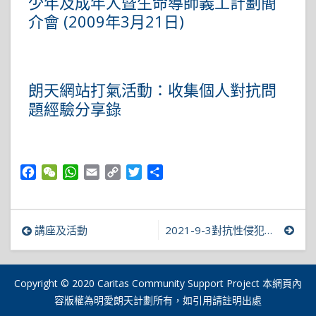
少年及成年人暨生命導師義工計劃簡
介會 (2009年3月21日)
朗天網站打氣活動：收集個人對抗問
題經驗分享錄
Facebook
WeChat
WhatsApp
Email
Copy
Twitter
Share
Link
文
講座及活動
2021-9-3對抗性侵犯策略共行小組（基礎）
章
導
Copyright © 2020 Caritas Community Support Project 本網頁內
容版權為明愛朗天計劃所有，如引用請註明出處
覽