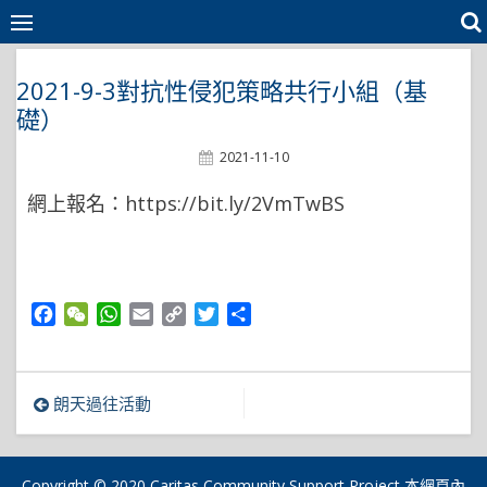
Skip
to
content
2021-9-3對抗性侵犯策略共行小組（基
礎）
Posted
2021-11-10
On
網上報名：https://bit.ly/2VmTwBS
Facebook
WeChat
WhatsApp
Email
Copy
Twitter
Share
Link
文
朗天過往活動
章
導
Copyright © 2020 Caritas Community Support Project 本網頁內