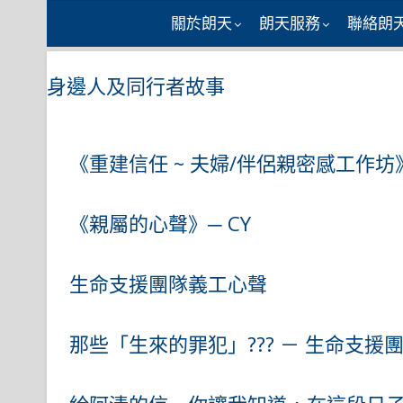
Skip
關於朗天
朗天服務
聯絡朗
to
content
身邊人及同行者故事
《重建信任 ~ 夫婦/伴侶親密感工作
《親屬的心聲》─ CY
生命支援團隊義工心聲
那些「生來的罪犯」??? － 生命支援團隊