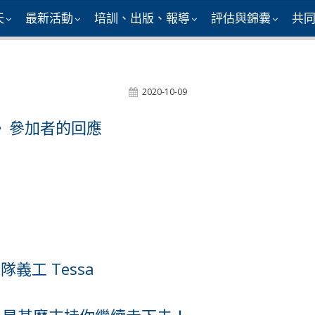
天
最新活動
培訓、出版、報導
評估與錦囊
共
Posted
2020-10-09
On
坊》參加者的回應
義工 Tessa