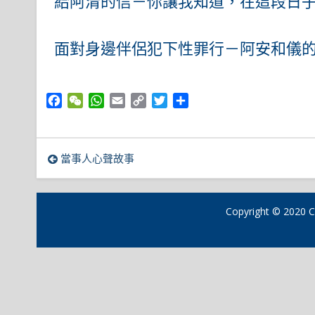
給阿清的信－你讓我知道，在這段日
面對身邊伴侶犯下性罪行－阿安和儀
Facebook
WeChat
WhatsApp
Email
Copy
Twitter
Share
Link
文
當事人心聲故事
章
導
Copyright © 2
覽