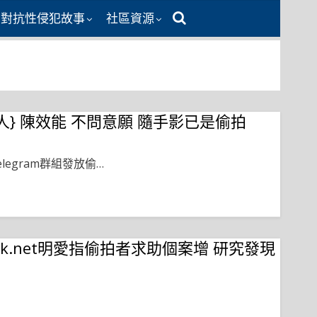
同對抗性侵犯故事
社區資源
癖達人} 陳效能 不問意願 隨手影已是偷拍
egram群組發放偷…
S
h
a
r
ediahk.net明愛指偷拍者求助個案增 研究發現
e
S