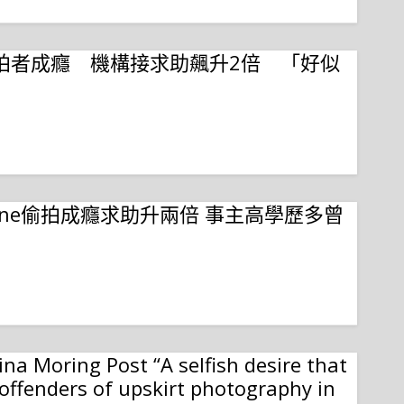
h
a
r
.CC偷拍者成癮 機構接求助飆升2倍 「好似
e
S
h
a
r
eadline偷拍成癮求助升兩倍 事主高學歷多曾
e
S
h
a
r
na Moring Post “A selfish desire that
e
 offenders of upskirt photography in