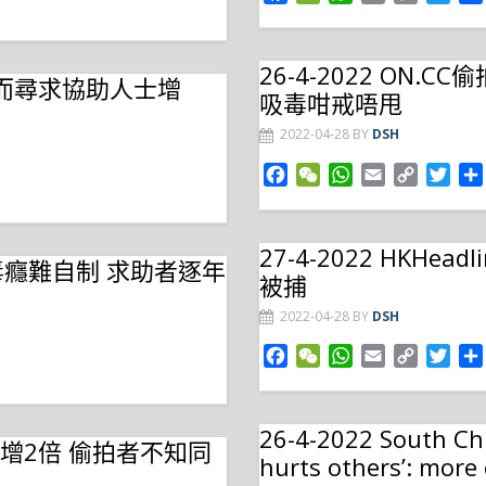
a
e
h
m
o
w
c
C
a
a
p
i
e
h
t
i
y
t
26-4-2022 ON
問題而尋求協助人士增
b
a
s
l
L
t
吸毒咁戒唔甩
o
t
A
i
e
o
p
n
r
2022-04-28
BY
DSH
k
p
k
F
W
W
E
C
T
a
e
h
m
o
w
c
C
a
a
p
i
e
h
t
i
y
t
27-4-2022 HKH
如染毒癮難自制 求助者逐年
b
a
s
l
L
t
被捕
o
t
A
i
e
o
p
n
r
2022-04-28
BY
DSH
k
p
k
F
W
W
E
C
T
a
e
h
m
o
w
c
C
a
a
p
i
e
h
t
i
y
t
26-4-2022 South Chi
接求助增2倍 偷拍者不知同
b
a
s
l
L
t
hurts others’: more
o
t
A
i
e