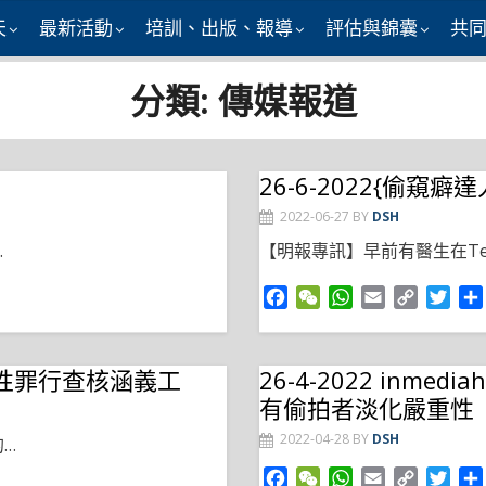
天
最新活動
培訓、出版、報導
評估與錦囊
共
分類:
傳媒報道
」
26-6-2022{偷窺
2022-06-27
BY
DSH
…
【明報專訊】早前有醫生在Tel
F
W
W
E
C
T
a
e
h
m
o
w
c
C
a
a
p
i
e
h
t
i
y
t
會倡性罪行查核涵義工
26-4-2022 inm
b
a
s
l
L
t
有偷拍者淡化嚴重性
o
t
A
i
e
o
p
n
r
2022-04-28
BY
DSH
…
k
p
k
F
W
W
E
C
T