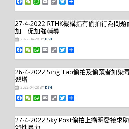
F
W
W
E
C
T
S
a
e
h
m
o
w
h
c
C
a
a
p
i
a
e
h
t
i
y
t
r
27-4-2022 RTHK機構指有偷拍行為
b
a
s
l
L
t
e
加 促加強輔導
o
t
A
i
e
o
p
n
r
2022-04-28
BY
DSH
k
p
k
F
W
W
E
C
T
S
a
e
h
m
o
w
h
c
C
a
a
p
i
a
e
h
t
i
y
t
r
26-4-2022 Sing Tao偷拍及偷窺者
b
a
s
l
L
t
e
遞增
o
t
A
i
e
o
p
n
r
2022-04-28
BY
DSH
k
p
k
F
W
W
E
C
T
S
a
e
h
m
o
w
h
c
C
a
a
p
i
a
e
h
t
i
y
t
r
27-4-2022 Sky Post偷拍上癮明愛
b
a
s
l
L
t
e
涉性暴力