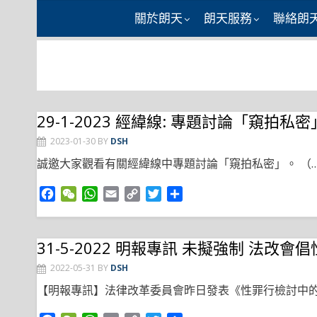
Skip
關於朗天
朗天服務
聯絡朗
to
content
29-1-2023 經緯線: 專題討論「窺拍私密
2023-01-30
BY
DSH
誠邀大家觀看有關經緯線中專題討論「窺拍私密」。 （
F
W
W
E
C
T
S
a
e
h
m
o
w
h
c
C
a
a
p
i
a
e
h
t
i
y
t
r
31-5-2022 明報專訊 未擬強制 法改
b
a
s
l
L
t
e
2022-05-31
BY
DSH
o
t
A
i
e
o
p
n
r
【明報專訊】法律改革委員會昨日發表《性罪行檢討中的
k
p
k